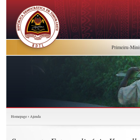
Primeiru-Mini
Homepage
Ajenda
›