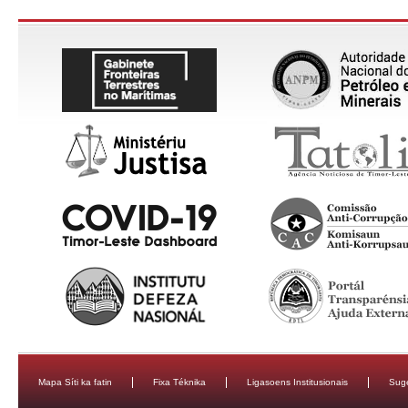
Mapa Síti ka fatin
Fixa Téknika
Ligasoens Institusionais
Sug