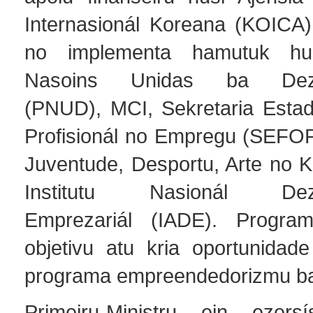
Internasionál Koreana (KOICA
no implementa hamutuk hu
Nasoins Unidas ba Dezen
(PNUD), MCI, Sekretaria Esta
Profisionál no Empregu (SEFOPE
Juventude, Desportu, Arte no K
Institutu Nasionál Deze
Emprezariál (IADE). Progr
objetivu atu kria oportunida
programa empreendedorizmu ba
Primeiru-Ministru ein ezersí