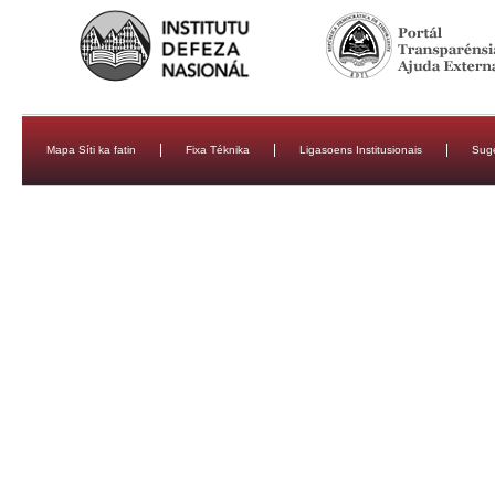
Mapa Síti ka fatin
Fixa Téknika
Ligasoens Institusionais
Sug