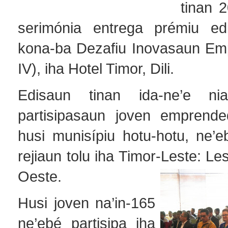
tinan 
serimónia entrega prémiu ed
kona-ba Dezafiu Inovasaun Emp
IV), iha Hotel Timor, Dili.
Edisaun tinan ida-ne’e n
partisipasaun joven emprende
husi munisípiu hotu-hotu, ne’e
rejiaun tolu iha Timor-Leste: Le
Oeste.
Husi joven na’in-165
ne’ebé partisipa iha