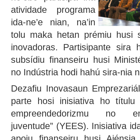
atividade programa
ida-ne’e nian, na’in
tolu maka hetan prémiu husi si
inovadoras. Partisipante sira 
subsídiu finanseiru husi Minis
no Indústria hodi hahú sira-nia 
Dezafiu Inovasaun Emprezariál
parte hosi inisiativa ho títul
empreendedorizmu no e
juventude” (YEES). Inisiativa id
apoiu finanseiru husi Ajénsi