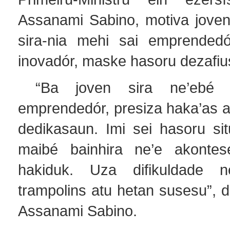
Assanami Sabino, motiva joven 
sira-nia mehi sai emprendedó
inovadór, maske hasoru dezafiu
“Ba joven sira ne’ebé h
emprendedór, presiza haka’as an
dedikasaun. Imi sei hasoru situ
maibé bainhira ne’e akontese
hakiduk. Uza difikuldade 
trampolins atu hetan susesu”, 
Assanami Sabino.