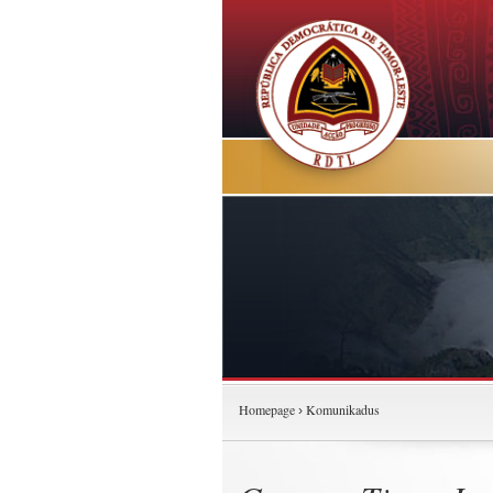
Homepage
Komunikadus
›