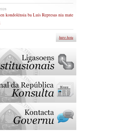
 2026
en kondolénsia ba Luís Represas nia mate
n
hare hotu