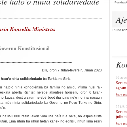
e hato’o ninia solidariedade
Peskiza 
Aj
nsia Konsellu Ministrus
La iha rez
Governu Konstitusionál
Ko
.....................................................................................
Dili, loron 7, fulan-fevereiru, tinan 2023
05 agos
ato’o ninia solidariedade ba Turkia no Siria
Sorumu
agostu
u hato’o ninia kondolénsia ba família no amigu vítima husi rai-
kala aberta Richter, ne’ebé akontese horiseik, loron 6 fulan-
hare ta
a no kauza destruisaun ne’ebé boot iha país ne’e no iha nasaun
esta mós ninia solidariedade ba Governu no Povu Turku no Síriu,
29 jullu
e’e.
Sorumu
jullu 
 na’in-3.800 resin lakon vida iha país rua ne’e, ho espesialista
után. Ema rihun ba rihun hetan kanek no edifísiu rihun lima resin
hare ta