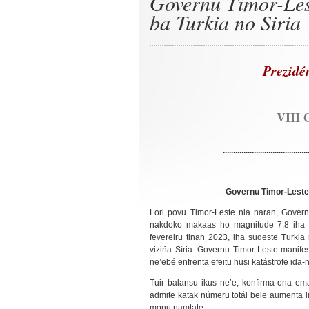
Governu Timor-Lest
ba Turkia no Siria
Prezidé
VIII 
.........................................
Governu Timor-Leste h
Lori povu Timor-Leste nia naran, Govern
nakdoko makaas ho magnitude 7,8 iha es
fevereiru tinan 2023, iha sudeste Turki
viziña Síria. Governu Timor-Leste manif
ne’ebé enfrenta efeitu husi katástrofe ida-n
Tuir balansu ikus ne’e, konfirma ona ema
admite katak númeru totál bele aumenta li
monu namtate.