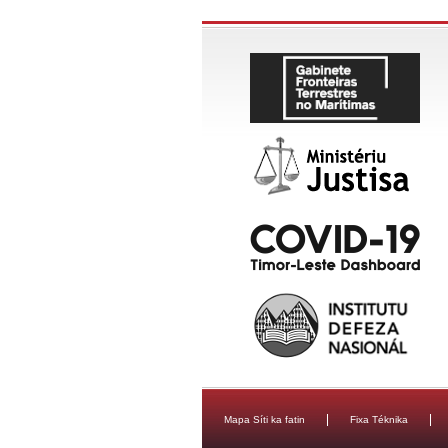
Mapa Síti ka fatin
Fixa Téknika