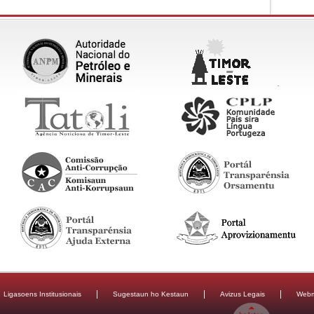
Ligasoens Institusionais
Sugestaun ho Kestaun
Avizus Legais
Webm