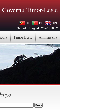
Governu Timor-Leste
TT
PT
EN
Sabadu, 8 agostu 2026 | 18:52
média
Timor-Leste
Anínsiu sira
kiza