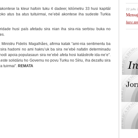
kontese la kleur hafoin tuku 4 dadeer, kilómetru 33 husi kapitál
22 jullu
Mensaj
oko atus ba atus tuituirmai, ne’ebé akontese iha sudeste Turkia
hare ta
ridade husi país afetadu sira nian iha sira-nia serbisu buka no
es.
, Ministru Fidelis Magalhães, afirma katak “ami-nia sentimentu ba
 sira hadomi no ami hakru’uk ba sira ne’ebé nafatin determinadu
hodi apoia populasaun sira ne’ebé afeta hosi katástrofe ida-ne’e”.
-Leste solidáriu ho Governu no povu Turku no Síriu, iha dezafiu sira
a tuirmai”.
REMATA