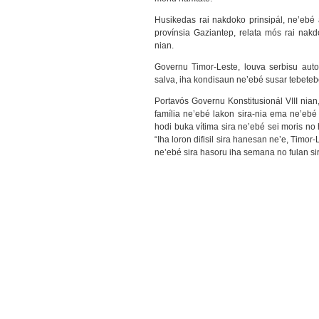
Husikedas rai nakdoko prinsipál, ne’ebé a
provínsia Gaziantep, relata mós rai nakd
nian.
Governu Timor-Leste, louva serbisu auto
salva, iha kondisaun ne’ebé susar tebeteb
Portavós Governu Konstitusionál VIII nian
família ne’ebé lakon sira-nia ema ne’ebé
hodi buka vítima sira ne’ebé sei moris no 
“Iha loron difisil sira hanesan ne’e, Timor
ne’ebé sira hasoru iha semana no fulan sir