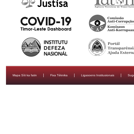
Mapa Síti ka fatin
Fixa Téknika
Ligasoens Institusionais
Sug