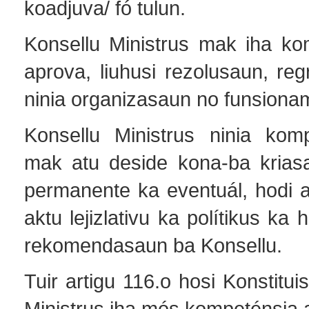
koadjuva/ fó tulun.
Konsellu Ministrus mak iha ko
aprova, liuhusi rezolusaun, re
ninia organizasaun no funsiona
Konsellu Ministrus ninia kom
mak atu deside kona-ba krias
permanente ka eventuál, hodi a
aktu lejizlativu ka polítikus ka
rekomendasaun ba Konsellu.
Tuir artigu 116.o hosi Konstitui
Ministrus iha mós kompeténsia 