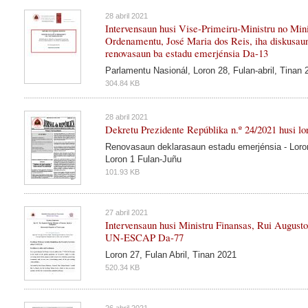
28 abril 2021
Intervensaun husi Vise-Primeiru-Ministru no Mini
Ordenamentu, José Maria dos Reis, iha diskusau
renovasaun ba estadu emerjénsia Da-13
Parlamentu Nasionál, Loron 28, Fulan-abril, Tinan 
304.84 KB
28 abril 2021
Dekretu Prezidente Repúblika n.º 24/2021 husi lo
Renovasaun deklarasaun estadu emerjénsia - Loron
Loron 1 Fulan-Juñu
101.93 KB
27 abril 2021
Intervensaun husi Ministru Finansas, Rui August
UN-ESCAP Da-77
Loron 27, Fulan Abril, Tinan 2021
520.34 KB
26 abril 2021