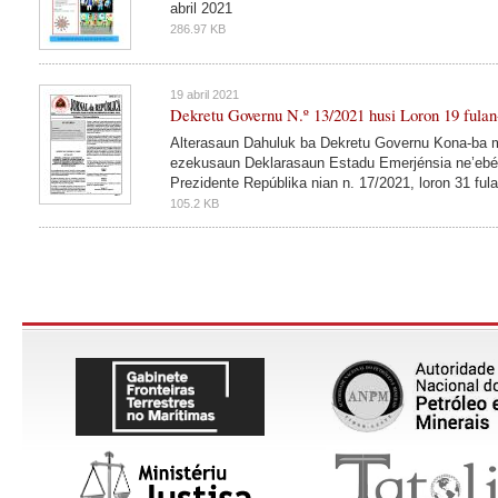
abril 2021
286.97 KB
19 abril 2021
Dekretu Governu N.º 13/2021 husi Loron 19 fulan
Alterasaun Dahuluk ba Dekretu Governu Kona-ba m
ezekusaun Deklarasaun Estadu Emerjénsia ne’ebé 
Prezidente Repúblika nian n. 17/2021, loron 31 ful
105.2 KB