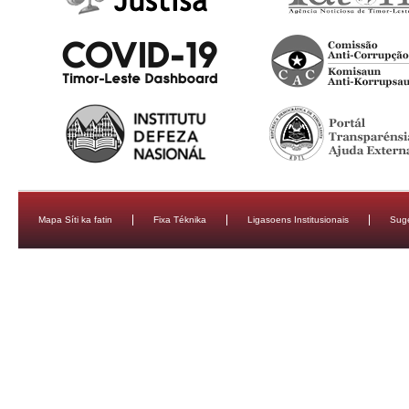
Mapa Síti ka fatin
Fixa Téknika
Ligasoens Institusionais
Sug