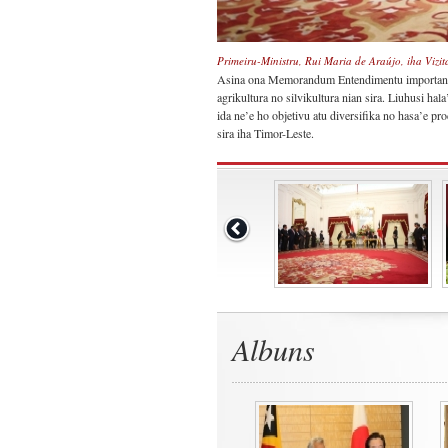
Primeiru-Ministru, Rui Maria de Araújo, iha Vizi
Asina ona Memorandum Entendimentu importante r
agrikultura no silvikultura nian sira. Liuhusi ha
ida ne’e ho objetivu atu diversifika no hasa’e pr
sira iha Timor-Leste.
Albuns