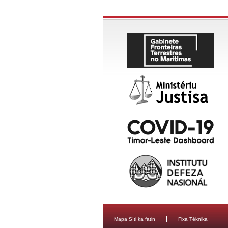
Mapa Síti ka fatin
Fixa Téknika