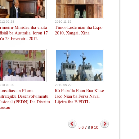
012-02-28
2010-11-15
rimeiru-Ministru iha vizita
Timor-Leste nian iha Expo
fisiál ba Australia, loron 17
2010, Xangai, Xina
o'o 23 Fevereiru 2012
010-09-20
2010-05-22
onsultasaun PLanu
Ró Patrulla Foun Rua Klase
stratejiku Dezenvolvimentu
Jaco Nian ba Forsa Navál
asional (PEDN) Iha Distrito
Lijeira iha F-FDTL
aucau
5
6
7
8
9
10