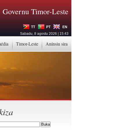
Governu Timor-Leste
TT
PT
EN
Sabadu, 8 agostu 2026 | 15:43
média
Timor-Leste
Anínsiu sira
kiza