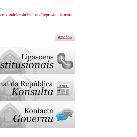
 2026
en kondolénsia ba Luís Represas nia mate
n
hare hotu