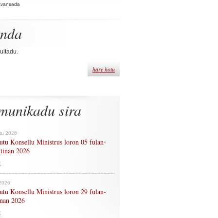
Avansada
enda
ultadu.
hare hotu
munikadu sira
tu 2026
tu Konsellu Ministrus loron 05 fulan-
 tinan 2026
n
 2026
tu Konsellu Ministrus loron 29 fulan-
tinan 2026
n