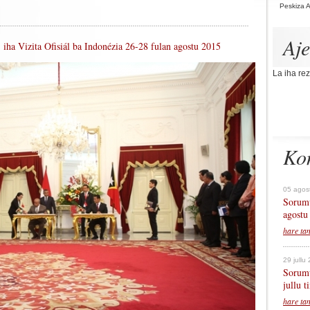
Peskiza 
Aj
 iha Vizita Ofisiál ba Indonézia 26-28 fulan agostu 2015
La iha rez
Ko
05 agos
Sorumu
agostu
hare ta
29 jullu
Sorumu
jullu 
hare ta