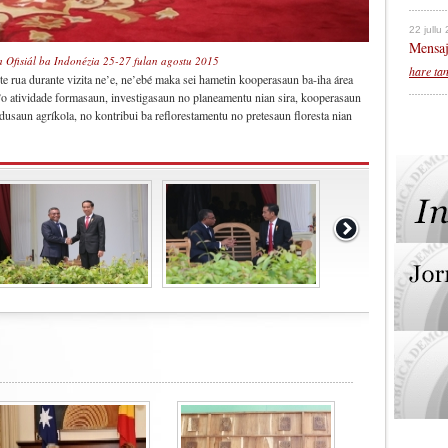
22 jullu
Mensaj
ta Ofisiál ba Indonézia 25-27 fulan agostu 2015
hare ta
ua durante vizita ne’e, ne’ebé maka sei hametin kooperasaun ba-iha área
la’o atividade formasaun, investigasaun no planeamentu nian sira, kooperasaun
odusaun agríkola, no kontribui ba reflorestamentu no pretesaun floresta nian