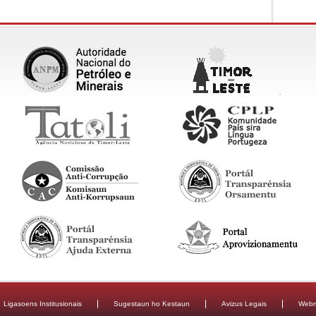
Ligasoens Institusionais
Sugestaun ho Kestaun
Avizus Legais
Webm