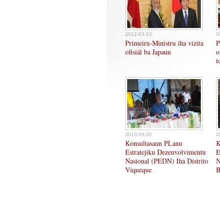
2012-03-23
2
Primeiru-Ministru iha vizita
P
ofisiál ba Japaun
o
t
2010-09-20
2
Konsultasaun PLanu
K
Estratejiku Dezenvolvimentu
E
Nasional (PEDN) Iha Distrito
N
Viqueque
B