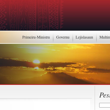
Primeiru-Ministru
Governu
Lejislasaun
Multi
Pes