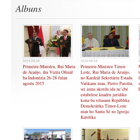
Albuns
2015-08-28
2015-08-14
Primeiru-Ministru, Rui Maria
Primeiru-Ministru Timor-
de Araújo, iha Vizita Ofisiál
Leste, Rui Maria de Araújo,
ba Indonézia 26-28 fulan
no Kardeál Sekretáriu Estadu
agostu 2015
Vatikanu nian, Pietro Parolin,
sei asina akordu ida ne’ebé
estabelese kuadru jurídiku
kona-ba relasaun Repúblika
Demokrátika Timor-Leste
nian ho Santa Sé no Igreija
Katólika