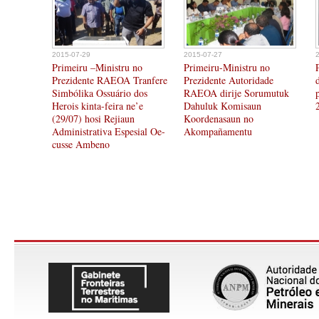
2015-07-29
2015-07-27
Primeiru –Ministru no
Primeiru-Ministru no
Prezidente RAEOA Tranfere
Prezidente Autoridade
Simbólika Ossuário dos
RAEOA dirije Sorumutuk
Herois kinta-feira ne’e
Dahuluk Komisaun
(29/07) hosi Rejiaun
Koordenasaun no
Administrativa Espesial Oe-
Akompañamentu
cusse Ambeno