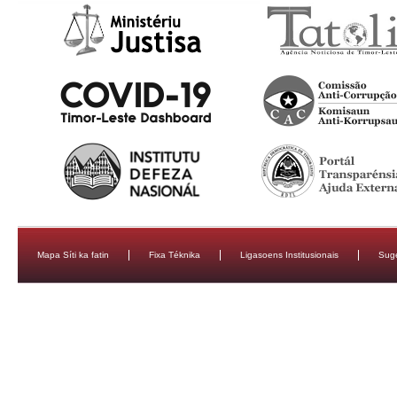
Mapa Síti ka fatin
Fixa Téknika
Ligasoens Institusionais
Sug