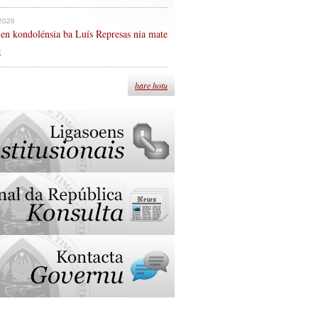
 2026
en kondolénsia ba Luís Represas nia mate
n
hare hotu