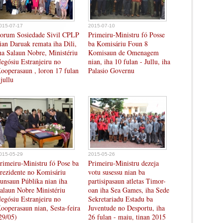
015-07-17
2015-07-10
orum Sosiedade Sivil CPLP
Primeiru-Ministru fó Posse
ian Daruak remata iha Dili,
ba Komisáriu Foun 8
ha Salaun Nobre, Ministériu
Komisaun de Omenagem
egósiu Estranjeiru no
nian, iha 10 fulan - Jullu, iha
ooperasaun , loron 17 fulan
Palasio Governu
 jullu
015-05-29
2015-05-26
rimeiru-Ministru fó Pose ba
Primeiru-Ministru dezeja
rezidente no Komisáriu
votu susessu nian ba
unsaun Públika nian iha
partisipasaun atletas Timor-
alaun Nobre Ministériu
oan iha Sea Games, iha Sede
egósiu Estranjeiru no
Sekretariadu Estadu ba
ooperasaun nian, Sesta-feira
Juventude no Desportu, iha
29/05)
26 fulan - maiu, tinan 2015