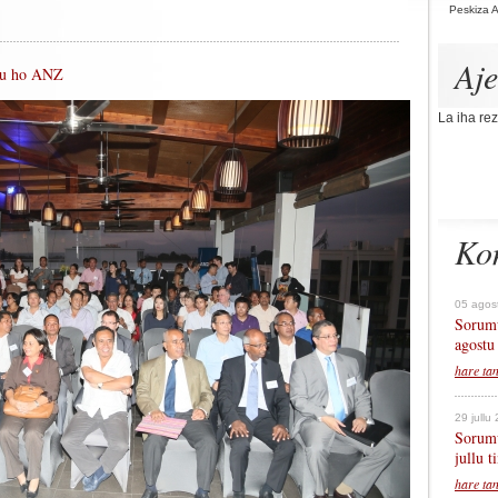
Peskiza 
Aj
tu ho ANZ
La iha rez
Ko
05 agos
Sorumu
agostu
hare ta
29 jullu
Sorumu
jullu 
hare ta