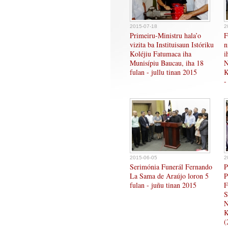
2015-07-18
2
Primeiru-Ministru hala’o
F
vizita ba Instituisaun Istóriku
n
Koléjiu Fatumaca iha
i
Munisípiu Baucau, iha 18
N
fulan - jullu tinan 2015
K
-
2015-06-05
2
Serimónia Funerál Fernando
P
La Sama de Araújo loron 5
P
fulan - juñu tinan 2015
F
S
N
K
(