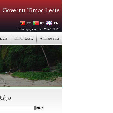
Governu Timor-Leste
TT
PT
EN
Domingu, 9 agostu 2026 | 3:24
média
Timor-Leste
Anínsiu sira
kiza