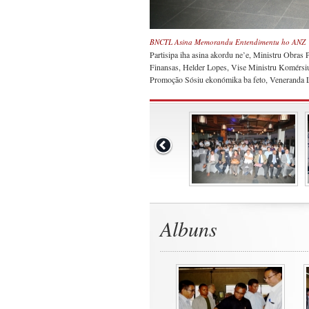
BNCTL Asina Memorandu Entendimentu ho ANZ
Partisipa iha asina akordu ne’e, Ministru Obras
Finansas, Helder Lopes, Vise Ministru Komérsiu
Promoção Sósiu ekonómika ba feto, Veneranda 
Albuns