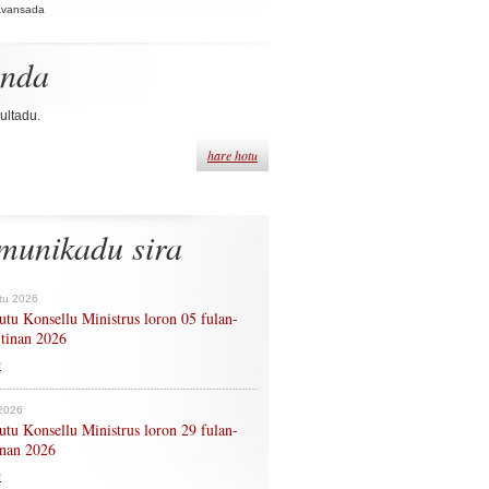
Avansada
enda
ultadu.
hare hotu
munikadu sira
tu 2026
tu Konsellu Ministrus loron 05 fulan-
 tinan 2026
n
 2026
tu Konsellu Ministrus loron 29 fulan-
tinan 2026
n