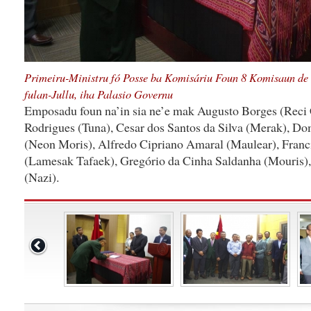
Primeiru-Ministru fó Posse ba Komisáriu Foun 8 Komisaun de
fulan-Jullu, iha Palasio Governu
Emposadu foun na’in sia ne’e mak Augusto Borges (Reci 
Rodrigues (Tuna), Cesar dos Santos da Silva (Merak), D
(Neon Moris), Alfredo Cipriano Amaral (Maulear), Fran
(Lamesak Tafaek), Gregório da Cinha Saldanha (Mouris)
(Nazi).