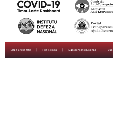
Mapa Síti ka fatin
Fixa Téknika
Ligasoens Institusionais
Sug