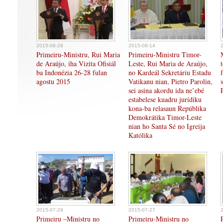
2015-08-28
2015-08-14
Primeiru-Ministru, Rui Maria
Primeiru-Ministru Timor-
de Araújo, iha Vizita Ofisiál
Leste, Rui Maria de Araújo,
ba Indonézia 26-28 fulan
no Kardeál Sekretáriu Estadu
agostu 2015
Vatikanu nian, Pietro Parolin,
sei asina akordu ida ne’ebé
estabelese kuadru jurídiku
kona-ba relasaun Repúblika
Demokrátika Timor-Leste
nian ho Santa Sé no Igreija
Katólika
2015-07-29
2015-07-27
Primeiru –Ministru no
Primeiru-Ministru no