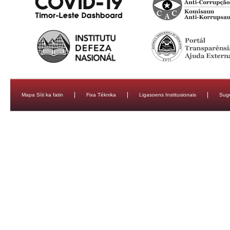
Mapa Síti ka fatin
Fixa Téknika
Ligasoens Institusionais
Sug