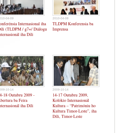
010-04-09
2010-04-08
onferénsia Internasional iha
TLDPM Konferensia ba
íli (TLDPM / g7+/ Diálogu
Imprensa
nternasionál iha Díli
009-10-14
2009-10-14
4-18 Outubru 2009 -
14-17 Outubru 2009,
bertura ba Feira
Kolókio Internasionál
nternasionál iha Díli
Kultura – “Patrimóniu ho
Kultura Timor-Leste”, iha
Díli, Timor-Leste