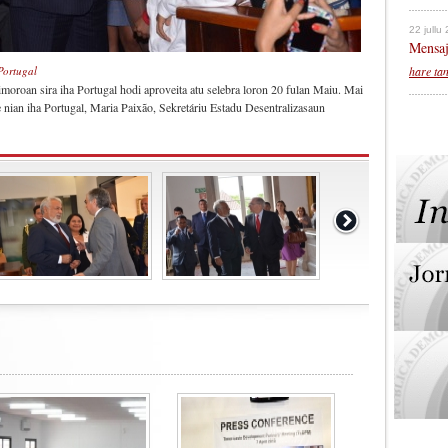
22 jullu
Mensaj
hare ta
Portugal
oroan sira iha Portugal hodi aproveita atu selebra loron 20 fulan Maiu. Mai
ian iha Portugal, Maria Paixão, Sekretáriu Estadu Desentralizasaun