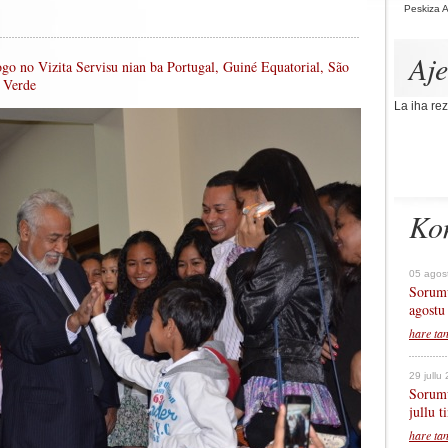
Peskiza 
Aj
Togo no Vizita Servisu nian ba Portugal, Guiné Equatorial, São
 Verde
La iha rez
Ko
05 agos
Sorumu
agostu
hare ta
29 jullu
Sorumu
jullu 
hare ta