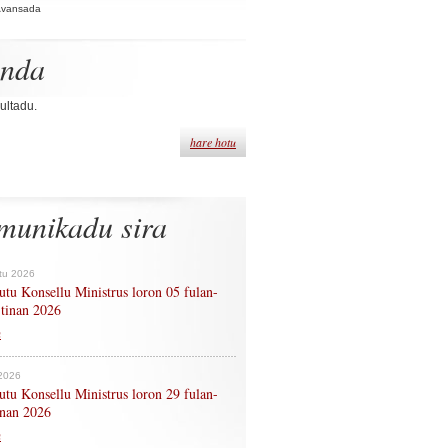
Avansada
enda
ultadu.
hare hotu
munikadu sira
tu 2026
tu Konsellu Ministrus loron 05 fulan-
 tinan 2026
n
 2026
tu Konsellu Ministrus loron 29 fulan-
tinan 2026
n