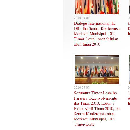
2010-04-09
2
Dialogu Internasional iha
k
Dili, iha Sentru Konferensia
D
Merkadu Munisipal, Dili,
I
Timor-Leste, loron 9 fulan
abril tinan 2010
2010-04-07
2
Sorumutu Timor-Leste ho
1
Parseiru Dezenvolvimentu
A
iha Tinan 2010, Loron 7
I
Fulan Abril Tinan 2010, iha
Sentru Konferensia nian,
Merkadu Munisipal, Díli,
Timor-Leste