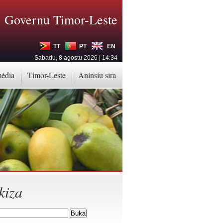
Governu Timor-Leste
TT
PT
EN
Sabadu, 8 agostu 2026 | 14:34
média
Timor-Leste
Anínsiu sira
kiza