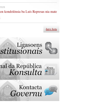
 2026
en kondolénsia ba Luís Represas nia mate
n
hare hotu