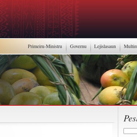
Primeiru-Ministru
Governu
Lejislasaun
Multi
Pes