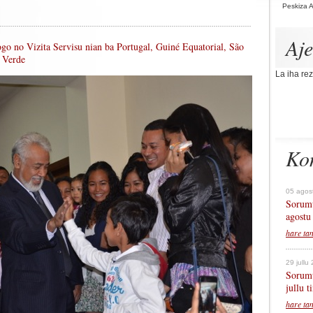
Peskiza 
Aj
Togo no Vizita Servisu nian ba Portugal, Guiné Equatorial, São
 Verde
La iha rez
Ko
05 agos
Sorumu
agostu
hare ta
29 jullu
Sorumu
jullu 
hare ta