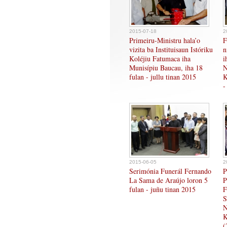
2015-07-18
2
Primeiru-Ministru hala’o
F
vizita ba Instituisaun Istóriku
n
Koléjiu Fatumaca iha
i
Munisípiu Baucau, iha 18
N
fulan - jullu tinan 2015
K
-
2015-06-05
2
Serimónia Funerál Fernando
P
La Sama de Araújo loron 5
P
fulan - juñu tinan 2015
F
S
N
K
(