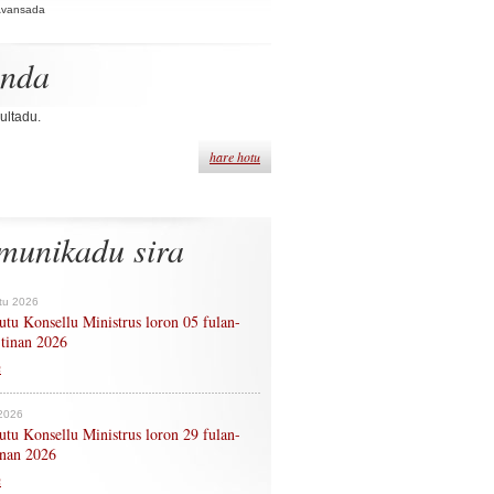
Avansada
enda
ultadu.
hare hotu
munikadu sira
tu 2026
tu Konsellu Ministrus loron 05 fulan-
 tinan 2026
n
 2026
tu Konsellu Ministrus loron 29 fulan-
tinan 2026
n