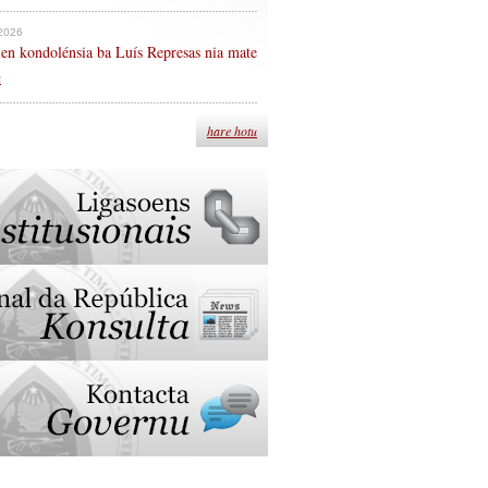
 2026
en kondolénsia ba Luís Represas nia mate
n
hare hotu