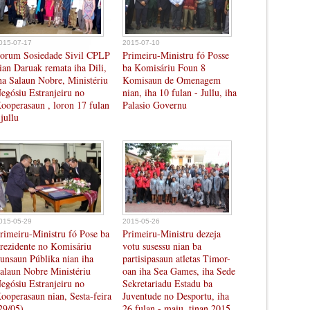
015-07-17
2015-07-10
orum Sosiedade Sivil CPLP
Primeiru-Ministru fó Posse
ian Daruak remata iha Dili,
ba Komisáriu Foun 8
ha Salaun Nobre, Ministériu
Komisaun de Omenagem
egósiu Estranjeiru no
nian, iha 10 fulan - Jullu, iha
ooperasaun , loron 17 fulan
Palasio Governu
 jullu
015-05-29
2015-05-26
rimeiru-Ministru fó Pose ba
Primeiru-Ministru dezeja
rezidente no Komisáriu
votu susessu nian ba
unsaun Públika nian iha
partisipasaun atletas Timor-
alaun Nobre Ministériu
oan iha Sea Games, iha Sede
egósiu Estranjeiru no
Sekretariadu Estadu ba
ooperasaun nian, Sesta-feira
Juventude no Desportu, iha
29/05)
26 fulan - maiu, tinan 2015