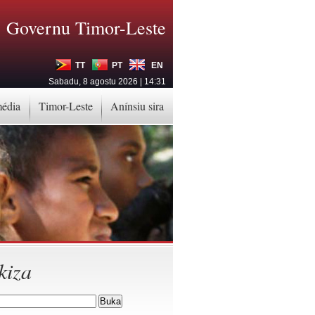
Governu Timor-Leste
TT
PT
EN
Sabadu, 8 agostu 2026 | 14:31
média
Timor-Leste
Anínsiu sira
kiza