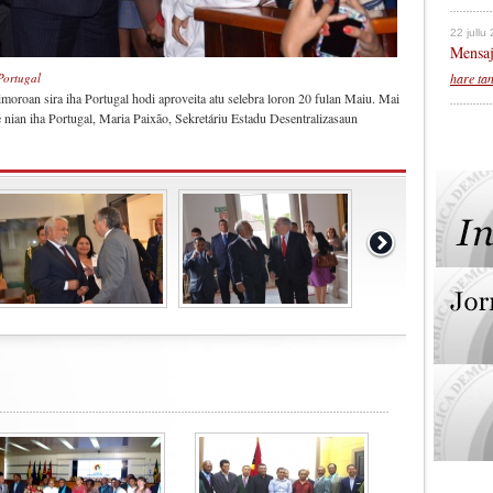
22 jullu
Mensaj
hare ta
Portugal
oroan sira iha Portugal hodi aproveita atu selebra loron 20 fulan Maiu. Mai
ian iha Portugal, Maria Paixão, Sekretáriu Estadu Desentralizasaun