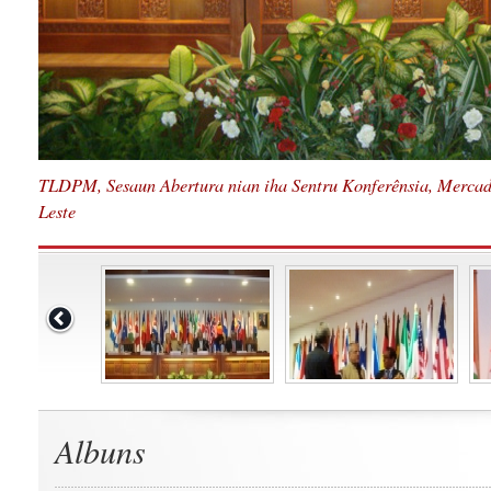
TLDPM, Sesaun Abertura nian iha Sentru Konferênsia, Mercad
Leste
Albuns