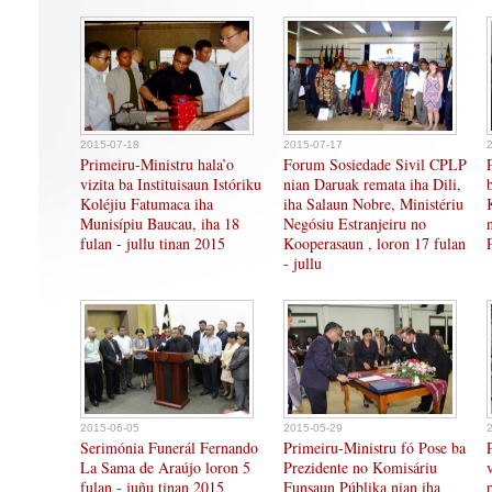
2015-07-18
2015-07-17
Primeiru-Ministru hala’o
Forum Sosiedade Sivil CPLP
vizita ba Instituisaun Istóriku
nian Daruak remata iha Dili,
Koléjiu Fatumaca iha
iha Salaun Nobre, Ministériu
Munisípiu Baucau, iha 18
Negósiu Estranjeiru no
fulan - jullu tinan 2015
Kooperasaun , loron 17 fulan
- jullu
2015-06-05
2015-05-29
Serimónia Funerál Fernando
Primeiru-Ministru fó Pose ba
La Sama de Araújo loron 5
Prezidente no Komisáriu
fulan - juñu tinan 2015
Funsaun Públika nian iha