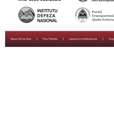
Mapa Síti ka fatin
Fixa Téknika
Ligasoens Institusionais
Sug