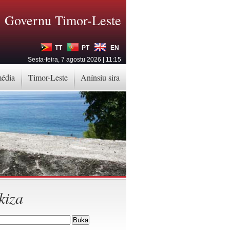
Governu Timor-Leste
TT
PT
EN
Sesta-feira, 7 agostu 2026 | 11:15
média
Timor-Leste
Anínsiu sira
kiza