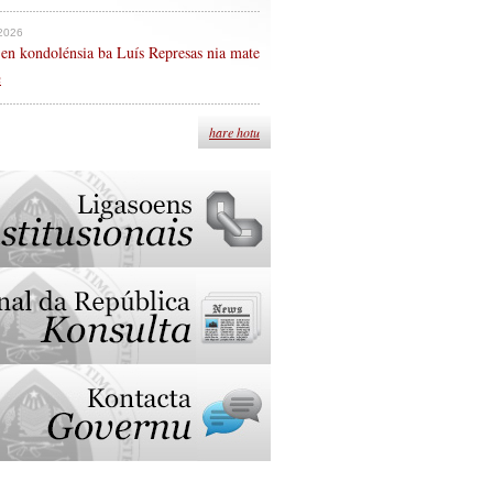
 2026
en kondolénsia ba Luís Represas nia mate
n
hare hotu