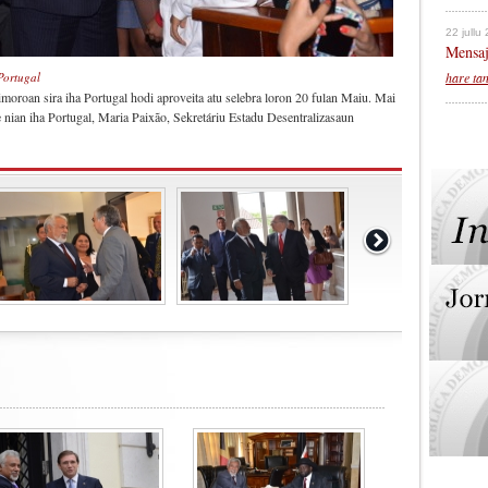
22 jullu
Mensaj
hare ta
Portugal
oroan sira iha Portugal hodi aproveita atu selebra loron 20 fulan Maiu. Mai
ian iha Portugal, Maria Paixão, Sekretáriu Estadu Desentralizasaun