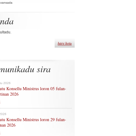
Avansada
enda
ultadu.
hare hotu
munikadu sira
tu 2026
tu Konsellu Ministrus loron 05 fulan-
 tinan 2026
n
 2026
tu Konsellu Ministrus loron 29 fulan-
tinan 2026
n