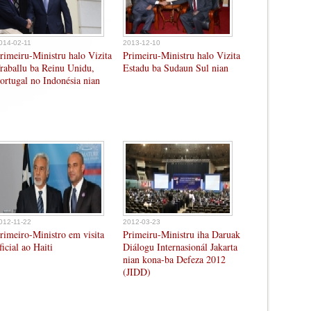
014-02-11
2013-12-10
rimeiru-Ministru halo Vizita
Primeiru-Ministru halo Vizita
raballu ba Reinu Unidu,
Estadu ba Sudaun Sul nian
ortugal no Indonésia nian
012-11-22
2012-03-23
rimeiro-Ministro em visita
Primeiru-Ministru iha Daruak
ficial ao Haiti
Diálogu Internasionál Jakarta
nian kona-ba Defeza 2012
(JIDD)