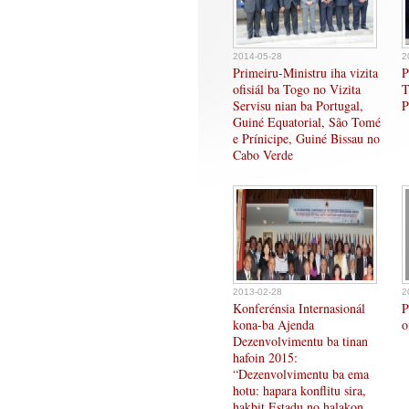
2014-05-28
2
Primeiru-Ministru iha vizita
P
ofisiál ba Togo no Vizita
T
Servisu nian ba Portugal,
P
Guiné Equatorial, São Tomé
e Prínicipe, Guiné Bissau no
Cabo Verde
2013-02-28
2
Konferénsia Internasionál
P
kona-ba Ajenda
o
Dezenvolvimentu ba tinan
hafoin 2015:
“Dezenvolvimentu ba ema
hotu: hapara konflitu sira,
hakbit Estadu no halakon