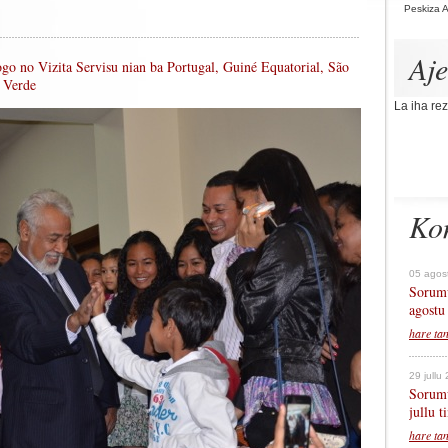
Peskiza 
Aj
Togo no Vizita Servisu nian ba Portugal, Guiné Equatorial, São
 Verde
La iha rez
Ko
05 agos
Sorumu
agostu
hare ta
29 jullu
Sorumu
jullu 
hare ta