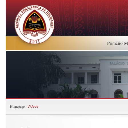
Primeiro-Mi
Homepage
›
Vídeos