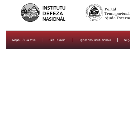
Mapa Síti ka fatin
Fixa Téknika
Ligasoens Institusionais
Sug