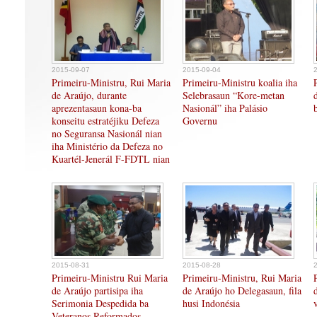
2015-09-07
2015-09-04
Primeiru-Ministru, Rui Maria
Primeiru-Ministru koalia iha
de Araújo, durante
Selebrasaun “Kore-metan
aprezentasaun kona-ba
Nasionál” iha Palásio
konseitu estratéjiku Defeza
Governu
no Seguransa Nasionál nian
iha Ministério da Defeza no
Kuartél-Jenerál F-FDTL nian
2015-08-31
2015-08-28
Primeiru-Ministru Rui Maria
Primeiru-Ministru, Rui Maria
de Araújo partisipa iha
de Araújo ho Delegasaun, fila
Serimonia Despedida ba
husi Indonésia
Veteranos Reformados