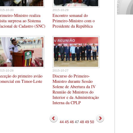
015-10-30
2015-10-29
rimeiro-Ministro realiza
Encontro semanal do
isita surpresa ao Sistema
Primeiro-Ministro com o
acional de Cadastro (SNC)
Presidente da República
015-10-28
2015-10-27
eceção do primeiro avião
Discurso do Primeiro-
omercial em Timor-Leste
Ministro durante Sessão
Solene de Abertura da IV
Reunião de Ministros do
Interior e da Administração
Interna da CPLP
44
45
46
47
48
49
50