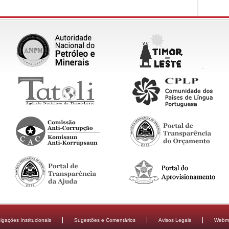
igações Institucionais
Sugestões e Comentários
Avisos Legais
Webma