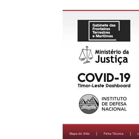
Mapa do Sítio
Ficha Técnica
L