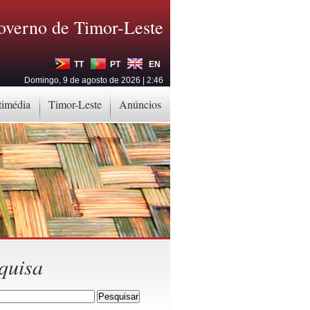
overno de Timor-Leste
TT
PT
EN
Domingo, 9 de agosto de 2026 | 2:46
timédia
Timor-Leste
Anúncios
quisa