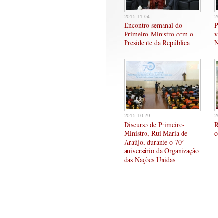
2015-11-04
2
Encontro semanal do
P
Primeiro-Ministro com o
v
Presidente da República
N
2015-10-29
2
Discurso de Primeiro-
R
Ministro, Rui Maria de
c
Araújo, durante o 70º
aniversário da Organização
das Nações Unidas