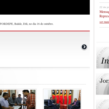
22 de j
Mensag
Repres
ver mai
FORDEPE, Balide, Díli, no dia 16 de outubro.