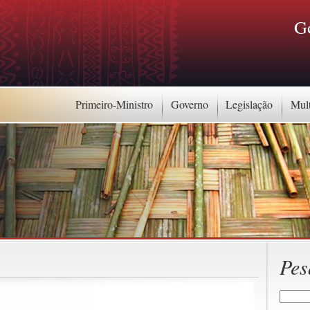
G
Primeiro-Ministro
Governo
Legislação
Mul
Pes