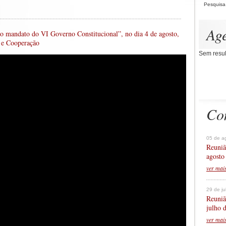
Pesquisa
Ag
o mandato do VI Governo Constitucional”, no dia 4 de agosto,
s e Cooperação
Sem resul
Co
05 de a
Reuniã
agosto
ver mai
29 de j
Reuniã
julho 
ver mai