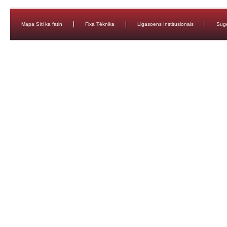
Mapa Síti ka fatin
Fixa Téknika
Ligasoens Institusionais
Sug