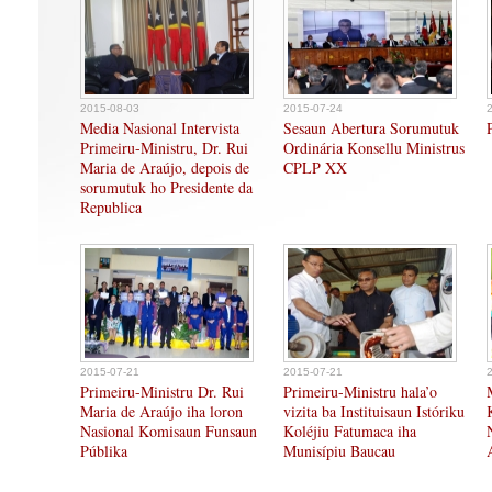
2015-08-03
2015-07-24
Media Nasional Intervista
Sesaun Abertura Sorumutuk
Primeiru-Ministru, Dr. Rui
Ordinária Konsellu Ministrus
Maria de Araújo, depois de
CPLP XX
sorumutuk ho Presidente da
Republica
2015-07-21
2015-07-21
Primeiru-Ministru Dr. Rui
Primeiru-Ministru hala’o
Maria de Araújo iha loron
vizita ba Instituisaun Istóriku
Nasional Komisaun Funsaun
Koléjiu Fatumaca iha
Públika
Munisípiu Baucau