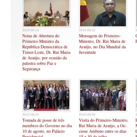
2015-08-13
2015-08-12
Notas de Abertura do
Mensagem do Primeiro-
Primeiro-Ministro da
Ministro, Dr. Rui Maria de
República Democrática de
Araújo, no Dia Mundial da
Timor-Leste, Dr. Rui Maria
Juventude
de Araújo, por ocasião da
palestra sobre Paz e
Segurança
2015-08-10
2015-08-09
Tomada de posse de três
Visita do Primeiro-Ministro,
membros do Governo no dia
Rui Maria de Araújo, a Oe-
10 de agosto, no Palácio
cusse Ambeno entre os dias
Presidencial
15 e 30 de julho