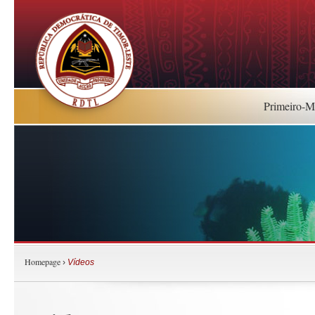
Primeiro-Mi
Homepage
›
Vídeos