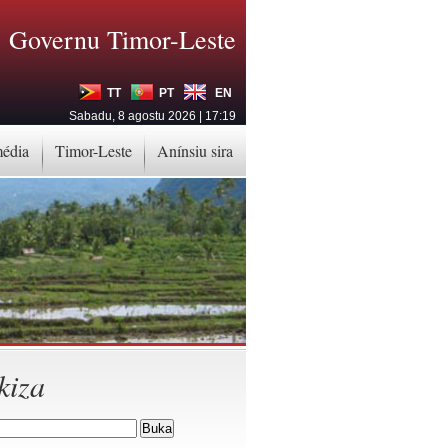
Governu Timor-Leste
TT
PT
EN
Sabadu, 8 agostu 2026 | 17:19
média
Timor-Leste
Anínsiu sira
kiza