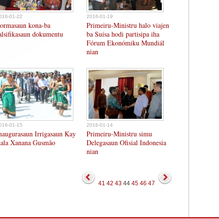
016-01-22
2016-01-19
ormasaun kona-ba
Primeiru-Ministru halo viajen
alsifikasaun dokumentu
ba Suísa hodi partisipa iha
Fórum Ekonómiku Mundiál
nian
016-01-15
2016-01-14
naugurasaun Irrigasaun Kay
Primeiru-Ministru simu
ala Xanana Gusmão
Delegasaun Ofisial Indonesia
nian
41
42
43
44
45
46
47