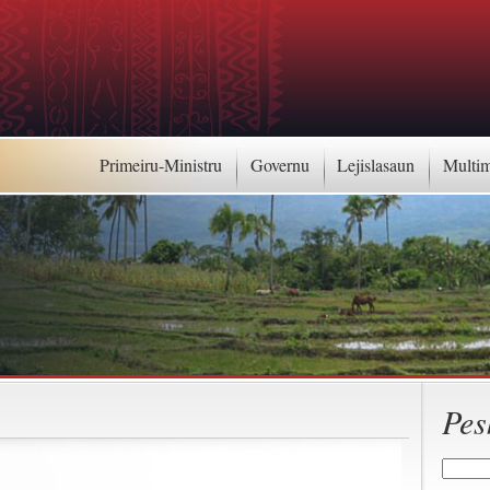
Primeiru-Ministru
Governu
Lejislasaun
Multi
Pes