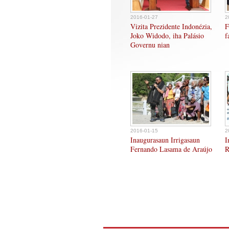
2016-01-27
2
Vizita Prezidente Indonézia,
F
Joko Widodo, iha Palásio
f
Governu nian
2016-01-15
2
Inaugurasaun Irrigasaun
I
Fernando Lasama de Araújo
R