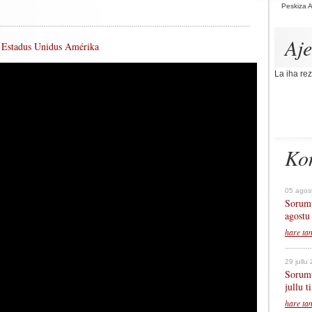
Peskiza 
Aj
a Estadus Unidus Amérika
La iha rez
Ko
05 agos
Sorumu
agostu
hare ta
29 jullu
Sorumu
jullu 
hare ta