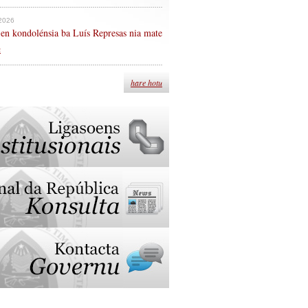
 2026
en kondolénsia ba Luís Represas nia mate
n
hare hotu