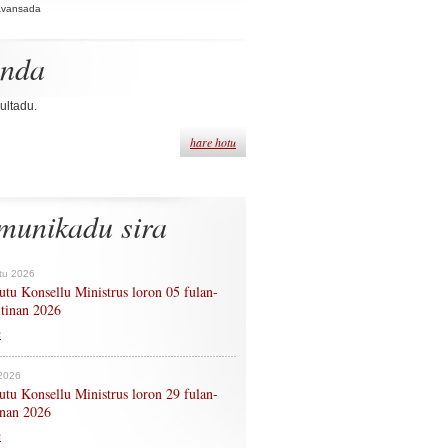
Avansada
enda
ultadu.
hare hotu
munikadu sira
tu 2026
tu Konsellu Ministrus loron 05 fulan-
 tinan 2026
n
 2026
tu Konsellu Ministrus loron 29 fulan-
tinan 2026
n