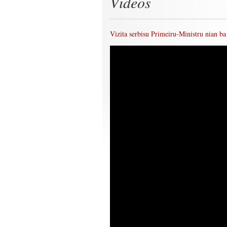
Videos
Vizita serbisu Primeiru-Ministru nian b