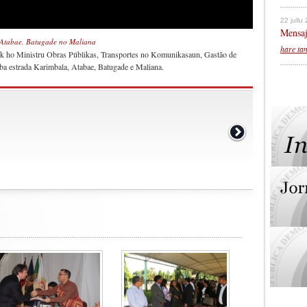
22 jullu
Mensaj
 Atabae, Batugade no Maliana
hare ta
uk ho Ministru Obras Públikas, Transportes no Komunikasaun, Gastão de
 ba estrada Karimbala, Atabae, Batugade e Maliana.