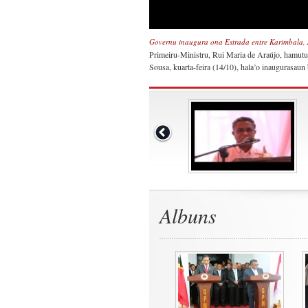
Governu inaugura ona Estrada entre Karimbala,
Primeiru-Ministru, Rui Maria de Araújo, hamut
Sousa, kuarta-feira (14/10), hala’o inaugurasaun
Albuns