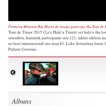
Primeiru-Ministru Rui Maria de Araújo participa iha Tour de
Tour de Timor 2015 (La’o Hale’u Timór) sei hala’o iha lor
setembru, hamutuk partisipante sira 121, inklui siklista 
no hosi internasionál sira nian 61. Loke Serimónia loron 
Palásiu Governu.
Albuns