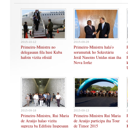
2015-10-12
2015-09-28
Primeiru-Ministru no
Primeiru-Ministru hala’o
delegasaun fila husi Kuba
sorumutuk ho Sekretáriu
hafoin vizita ofisiál
Jerál Nasoins Unidas nian iha
Nova Iorke
2015-09-18
2015-09-13
Primeiru-Ministru, Rui Maria
Primeiru-Ministru Rui Maria
de Araújo halao vizita
de Araújo participa iha Tour
supreza ba Edifisiu Inspesaun
de Timor 2015