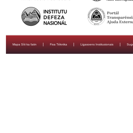
Mapa Síti ka fatin
Fixa Téknika
Ligasoens Institusionais
Sug