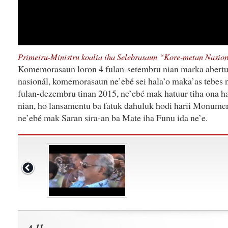
Primeiru-Ministru koalia iha Selebrasaun “Kore-metan Nasio
Komemorasaun loron 4 fulan-setembru nian marka abertu
nasionál, komemorasaun ne’ebé sei hala’o maka’as tebes n
fulan-dezembru tinan 2015, ne’ebé mak hatuur tiha ona h
nian, ho lansamentu ba fatuk dahuluk hodi harii Monumen
ne’ebé mak Saran sira-an ba Mate iha Funu ida ne’e.