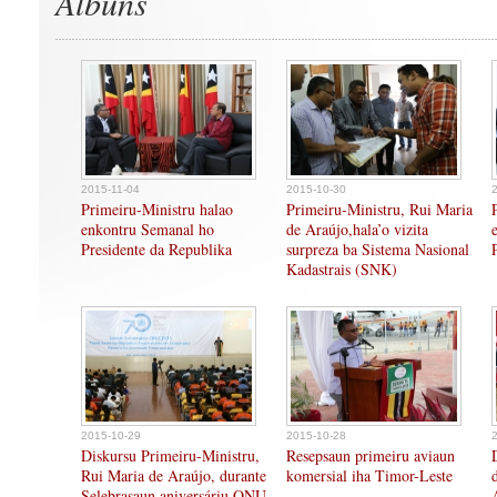
Albuns
2015-11-04
2015-10-30
Primeiru-Ministru halao
Primeiru-Ministru, Rui Maria
enkontru Semanal ho
de Araújo,hala’o vizita
Presidente da Republika
surpreza ba Sistema Nasional
Kadastrais (SNK)
2015-10-29
2015-10-28
Diskursu Primeiru-Ministru,
Resepsaun primeiru aviaun
Rui Maria de Araújo, durante
komersial iha Timor-Leste
Selebrasaun aniversáriu ONU