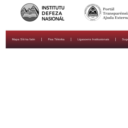
Mapa Síti ka fatin
Fixa Téknika
Ligasoens Institusionais
Sug