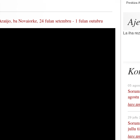
Peskiza 
Aj
Araújo, ba Novaiorke, 24 fulan setembru - 1 fulan outubru
La iha rez
Ko
05 agos
Sorumu
agostu
hare ta
29 jullu
Sorumu
jullu 
hare ta