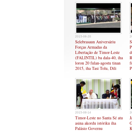
2015-08-20
2
Selebrasaun Aniversáriu
S
Forças Armadas da
P
Libertação de Timor-Leste
d
(FALINTIL) ba dala-40, iha
R
loron 20 fulan-agostu tinan
f
2015, iha Tasi Tolu, Dili
P
2015-08-14
2
Timor-Leste no Santa Sé atu
J
asina akordu istóriku iha
G
Palásio Governu
K