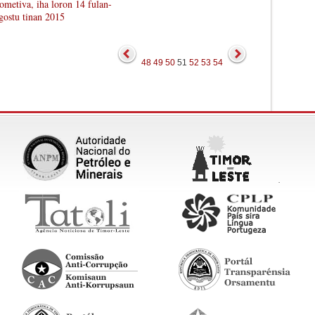
ometiva, iha loron 14 fulan-
gostu tinan 2015
48
49
50
51
52
53
54