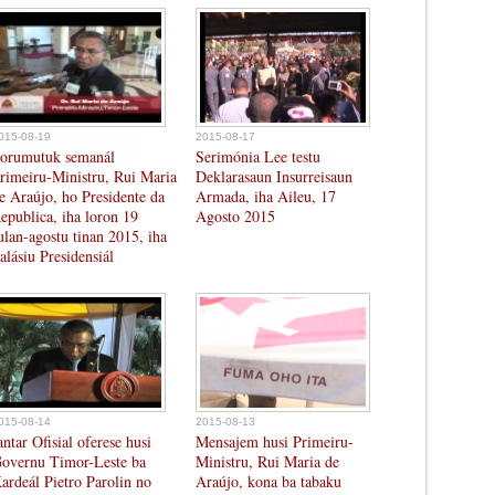
015-08-19
2015-08-17
orumutuk semanál
Serimónia Lee testu
rimeiru-Ministru, Rui Maria
Deklarasaun Insurreisaun
e Araújo, ho Presidente da
Armada, iha Aileu, 17
epublica, iha loron 19
Agosto 2015
ulan-agostu tinan 2015, iha
alásiu Presidensiál
015-08-14
2015-08-13
antar Ofisial oferese husi
Mensajem husi Primeiru-
overnu Timor-Leste ba
Ministru, Rui Maria de
ardeál Pietro Parolin no
Araújo, kona ba tabaku