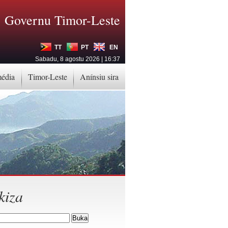
Governu Timor-Leste
TT
PT
EN
Sabadu, 8 agostu 2026 | 16:37
média
Timor-Leste
Anínsiu sira
kiza