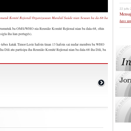
22 jullu
Mensaj
orumutuk Komité Rejionál Organizasaun Mundiál Saúde nian Sesaun ba da-68 ba
hare ta
sorumutuk ba OMS/WHO nia Reunião Komité Rejional nian ba dala-68, ohin
gla iha lian portagés).
o tebes katak Timor-Leste hafoin tinan 13 hafoin sai nudar membru ba WHO
a Dili atu partisipa iha Reunião Komité Rejional nian ba dala-68 iha Dili, ba