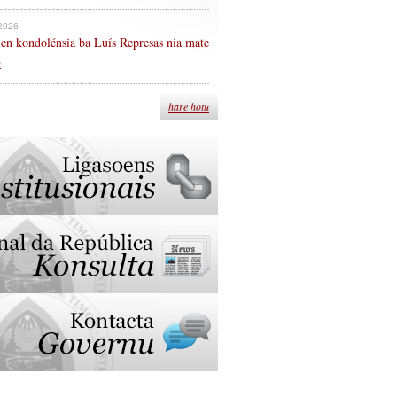
 2026
en kondolénsia ba Luís Represas nia mate
n
hare hotu