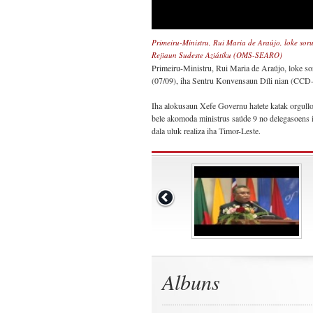
Primeiru-Ministru, Rui Maria de Araújo, loke s
Rejiaun Sudeste Aziátiku (OMS-SEARO)
Primeiru-Ministru, Rui Maria de Araújo, loke 
(07/09), iha Sentru Konvensaun Díli nian (CCD-si
Iha alokusaun Xefe Governu hatete katak orgull
bele akomoda ministrus saúde 9 no delegasoens ih
dala uluk realiza iha Timor-Leste.
Albuns