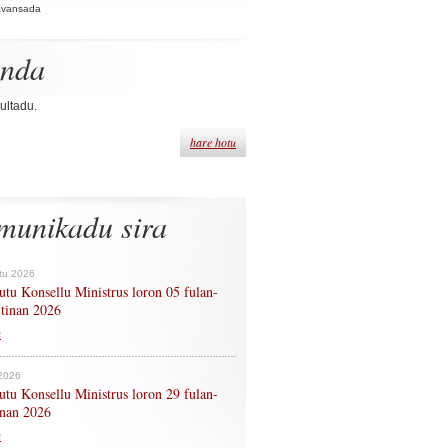
Avansada
enda
ultadu.
hare hotu
munikadu sira
tu 2026
tu Konsellu Ministrus loron 05 fulan-
 tinan 2026
n
 2026
tu Konsellu Ministrus loron 29 fulan-
tinan 2026
n