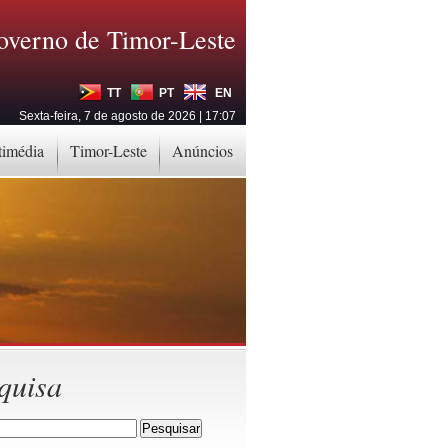
overno de Timor-Leste
TT
PT
EN
Sexta-feira, 7 de agosto de 2026 | 17:07
timédia
Timor-Leste
Anúncios
quisa