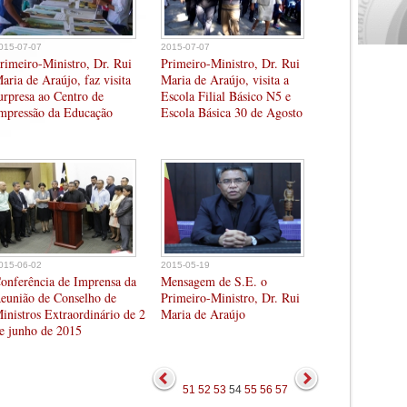
015-07-07
2015-07-07
rimeiro-Ministro, Dr. Rui
Primeiro-Ministro, Dr. Rui
aria de Araújo, faz visita
Maria de Araújo, visita a
urpresa ao Centro de
Escola Filial Básico N5 e
mpressão da Educação
Escola Básica 30 de Agosto
015-06-02
2015-05-19
onferência de Imprensa da
Mensagem de S.E. o
eunião de Conselho de
Primeiro-Ministro, Dr. Rui
inistros Extraordinário de 2
Maria de Araújo
e junho de 2015
51
52
53
54
55
56
57