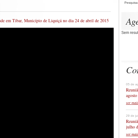
Pesquisa
Ag
de em Tibar, Município de Liquiçá no dia 24 de abril de 2015
Sem resul
Co
05 de a
Reuniã
agosto
ver mai
29 de j
Reuniã
julho 
ver mai