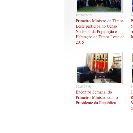
2015-07-15
2
Primeiro-Ministro de Timor-
P
Leste participa no Censo
M
Nacional da População e
s
Habitação de Timor-Leste de
I
2015
2015-07-03
2
Encontro Semanal do
C
Primeiro-Ministro com o
R
Presidente da República
M
d