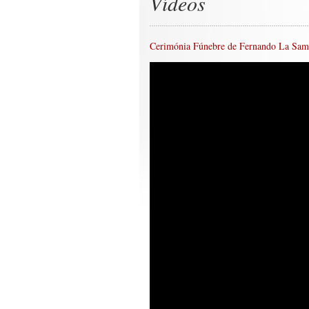
Vídeos
Cerimónia Fúnebre de Fernando La Sama