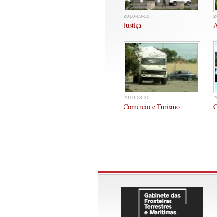
2010-03-30
2
Justiça
A
2010-03-30
2
Comércio e Turismo
C