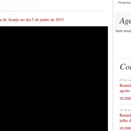
Pesquisa
Ag
 de Araújo no dia 5 de junho de 2015
Sem resul
Co
05 de a
Reuniã
agosto
ver mai
29 de j
Reuniã
julho 
ver mai