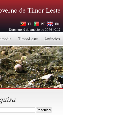
overno de Timor-Leste
TT
PT
EN
Domingo, 9 de agosto de 2026 | 0:17
timédia
Timor-Leste
Anúncios
quisa