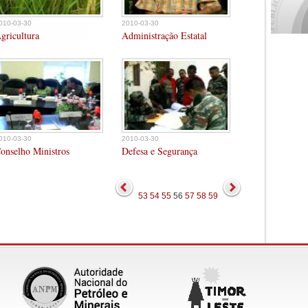
010-03-30
2010-03-30
gricultura
Administração Estatal
010-03-30
2010-03-30
onselho Ministros
Defesa e Segurança
53
54
55
56
57
58
59