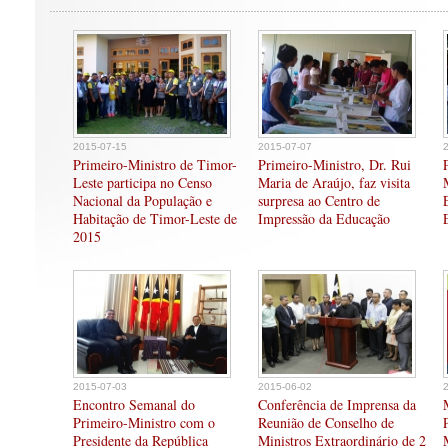
2015-07-15
2015-07-07
Primeiro-Ministro de Timor-
Primeiro-Ministro, Dr. Rui
Leste participa no Censo
Maria de Araújo, faz visita
Nacional da População e
surpresa ao Centro de
Habitação de Timor-Leste de
Impressão da Educação
2015
2015-07-03
2015-06-02
Encontro Semanal do
Conferência de Imprensa da
Primeiro-Ministro com o
Reunião de Conselho de
Presidente da República
Ministros Extraordinário de 2