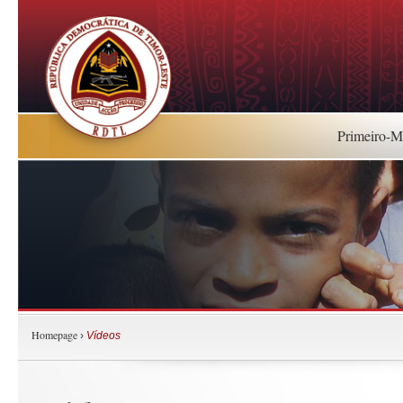
Primeiro-Mi
Homepage
›
Vídeos