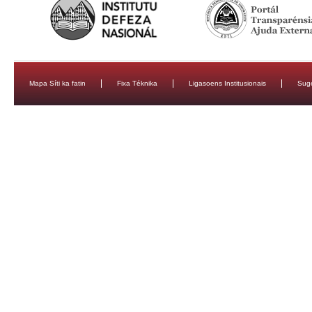
Mapa Síti ka fatin
Fixa Téknika
Ligasoens Institusionais
Sug