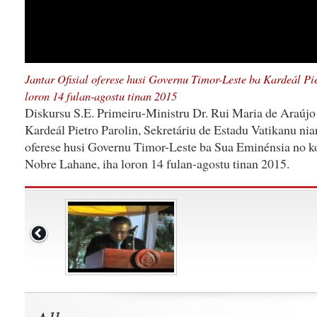
Jantar Ofisial oferese husi Governu Timor-Leste ba Kardeál Pi
loron 14 fulan-agostu tinan 2015
Diskursu S.E. Primeiru-Ministru Dr. Rui Maria de Araúj
Kardeál Pietro Parolin, Sekretáriu de Estadu Vatikanu nian
oferese husi Governu Timor-Leste ba Sua Eminénsia no ko
Nobre Lahane, iha loron 14 fulan-agostu tinan 2015.