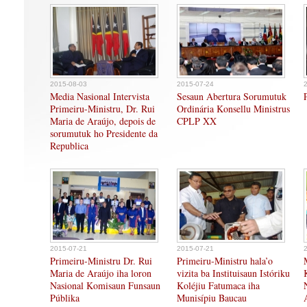
2015-08-03
2015-07-24
Media Nasional Intervista
Sesaun Abertura Sorumutuk
Primeiru-Ministru, Dr. Rui
Ordinária Konsellu Ministrus
Maria de Araújo, depois de
CPLP XX
sorumutuk ho Presidente da
Republica
2015-07-21
2015-07-21
Primeiru-Ministru Dr. Rui
Primeiru-Ministru hala’o
Maria de Araújo iha loron
vizita ba Instituisaun Istóriku
Nasional Komisaun Funsaun
Koléjiu Fatumaca iha
Públika
Munisípiu Baucau