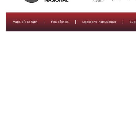
Mapa Síti ka fatin
Fixa Téknika
Ligasoens Institusionais
Sug