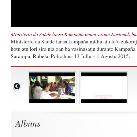
‪Ministerio da Saúde lansa Kampaña Imunizasaun Nasional, hus
Ministerio da Saúde lansa kampaña midia atu fo’o enkora
hotu atu lori sira nia oan ba vasinasaun durante Kampañ
Sarampu, Rubela, Polio husi 13 Jullu – 1 Agostu 2015.
Albuns