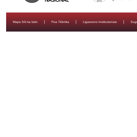
Mapa Síti ka fatin
Fixa Téknika
Ligasoens Institusionais
Sug