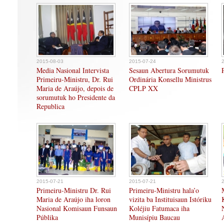
2015-08-03
2015-07-24
Media Nasional Intervista
Sesaun Abertura Sorumutuk
Primeiru-Ministru, Dr. Rui
Ordinária Konsellu Ministrus
Maria de Araújo, depois de
CPLP XX
sorumutuk ho Presidente da
Republica
2015-07-21
2015-07-21
Primeiru-Ministru Dr. Rui
Primeiru-Ministru hala’o
Maria de Araújo iha loron
vizita ba Instituisaun Istóriku
Nasional Komisaun Funsaun
Koléjiu Fatumaca iha
Públika
Munisípiu Baucau