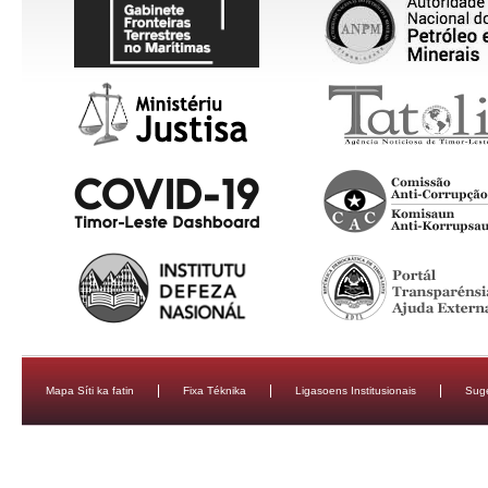
Mapa Síti ka fatin
Fixa Téknika
Ligasoens Institusionais
Sug