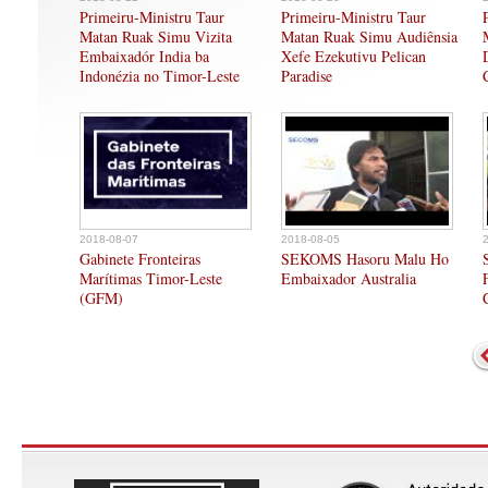
Primeiru-Ministru Taur
Primeiru-Ministru Taur
Matan Ruak Simu Vizita
Matan Ruak Simu Audiênsia
Embaixadór India ba
Xefe Ezekutivu Pelican
Indonézia no Timor-Leste
Paradise
2018-08-07
2018-08-05
Gabinete Fronteiras
SEKOMS Hasoru Malu Ho
Marítimas Timor-Leste
Embaixador Australia
(GFM)