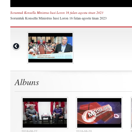
Sorumtuk Konsellu Ministrus husi Loron 16 fulan-agostu tinan 2023
Sorumtuk Konsellu Ministrus husi Loron 16 fulan-agostu tinan 2023
Albuns
2018-08-22
2018-08-20