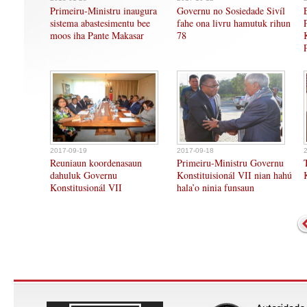
Primeiru-Ministru inaugura
Governu no Sosiedade Sivíl
sistema abastesimentu bee
fahe ona livru hamutuk rihun
moos iha Pante Makasar
78
2017-09-19
2017-09-18
Reuniaun koordenasaun
Primeiru-Ministru Governu
dahuluk Governu
Konstituisionál VII nian hahú
Konstitusionál VII
hala’o ninia funsaun