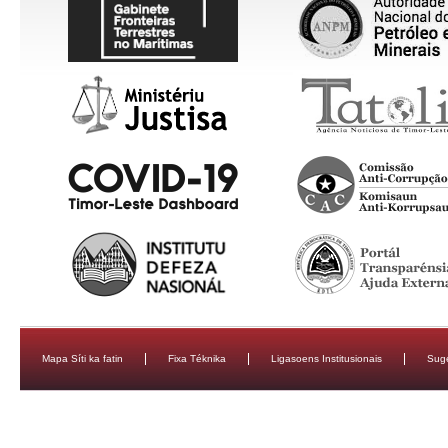
Mapa Síti ka fatin
Fixa Téknika
Ligasoens Institusionais
Sug