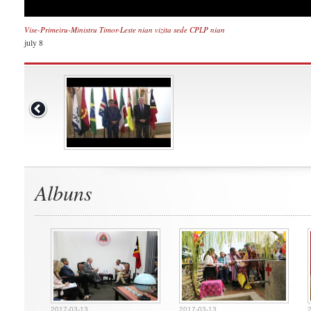
Vise-Primeiru-Ministru Timor-Leste nian vizita sede CPLP nian
july 8
Albuns
2017-03-13
2017-03-13