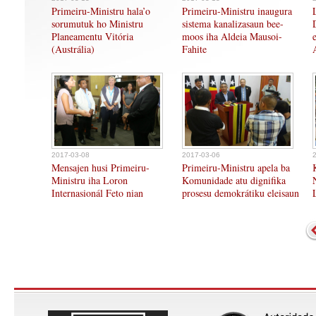
Primeiru-Ministru hala’o
Primeiru-Ministru inaugura
sorumutuk ho Ministru
sistema kanalizasaun bee-
Planeamentu Vitória
moos iha Aldeia Mausoi-
(Austrália)
Fahite
2017-03-08
2017-03-06
Mensajen husi Primeiru-
Primeiru-Ministru apela ba
Ministru iha Loron
Komunidade atu dignifika
Internasionál Feto nian
prosesu demokrátiku eleisaun