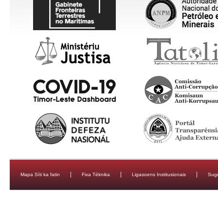
Mapa Síti ka fatin
Fixa Téknika
Ligasoens Institusionais
Sug