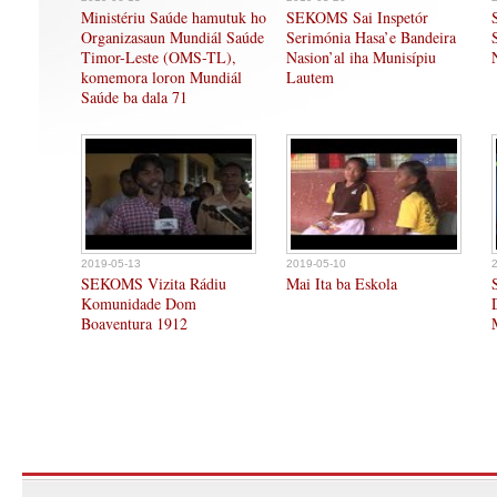
Ministériu Saúde hamutuk ho
SEKOMS Sai Inspetór
Organizasaun Mundiál Saúde
Serimónia Hasa’e Bandeira
Timor-Leste (OMS-TL),
Nasion’al iha Munisípiu
komemora loron Mundiál
Lautem
Saúde ba dala 71
2019-05-13
2019-05-10
SEKOMS Vizita Rádiu
Mai Ita ba Eskola
Komunidade Dom
Boaventura 1912