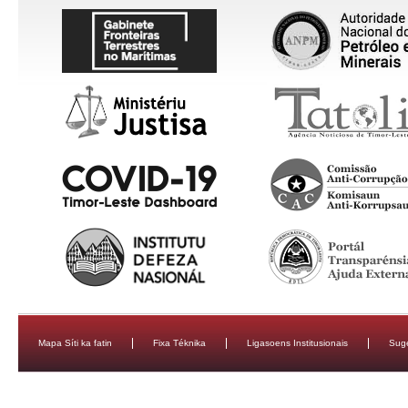
Mapa Síti ka fatin
Fixa Téknika
Ligasoens Institusionais
Sug