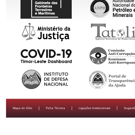
Mapa do Sítio
Ficha Técnica
Ligações Institucionais
Sugestõ