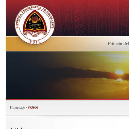
Primeiro-Mi
Homepage
›
Vídeos