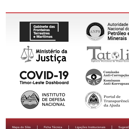
Mapa do Sítio
Ficha Técnica
Ligações Institucionais
Sugestõ