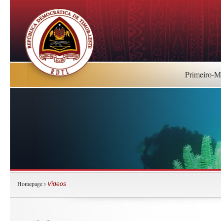
Primeiro-Mi
Homepage
›
Vídeos