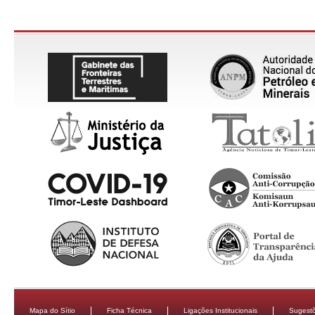
Mapa do Sítio
Ficha Técnica
Ligações Institucionais
Sugestõ