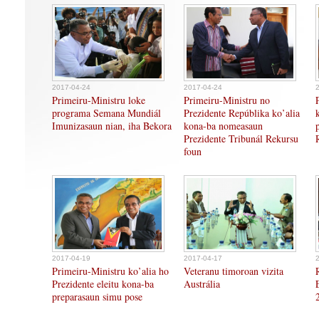
2017-04-24
2017-04-24
Primeiru-Ministru loke
Primeiru-Ministru no
programa Semana Mundiál
Prezidente Repúblika ko’alia
Imunizasaun nian, iha Bekora
kona-ba nomeasaun
Prezidente Tribunál Rekursu
foun
2017-04-19
2017-04-17
Primeiru-Ministru ko’alia ho
Veteranu timoroan vizita
Prezidente eleitu kona-ba
Austrália
preparasaun simu pose