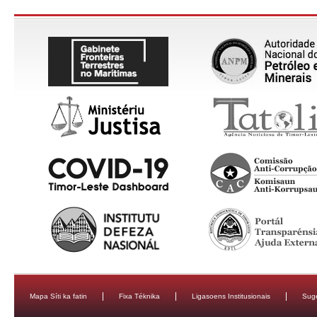
Mapa Síti ka fatin
Fixa Téknika
Ligasoens Institusionais
Sug