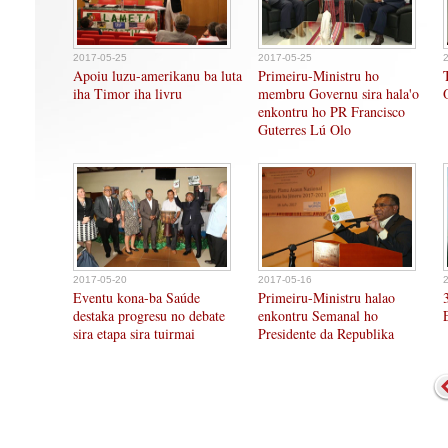
2017-05-25
2017-05-25
Apoiu luzu-amerikanu ba luta
Primeiru-Ministru ho
iha Timor iha livru
membru Governu sira hala'o
enkontru ho PR Francisco
Guterres Lú Olo
2017-05-20
2017-05-16
Eventu kona-ba Saúde
Primeiru-Ministru halao
destaka progresu no debate
enkontru Semanal ho
sira etapa sira tuirmai
Presidente da Republika