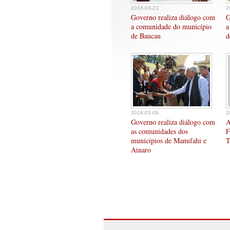
2018-03-23
2
Governo realiza diálogo com
G
a comunidade do município
a
de Baucau
d
2018-03-09
2
Governo realiza diálogo com
A
as comunidades dos
F
municípios de Manufahi e
T
Ainaro