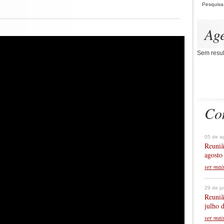
Pesquisa
Ag
Sem resul
Co
05 de a
Reuniã
agosto
ver mai
29 de j
Reuniã
julho 
ver mai