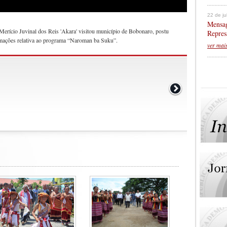
22 de j
Mensag
Merício Juvinal dos Reis 'Akara' visitou município de Bobonaro, postu
Repres
ormações relativa ao programa “Naroman ba Suku”.
ver mai