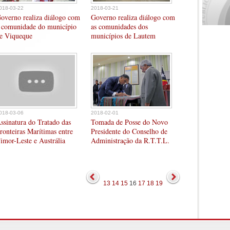
018-03-22
2018-03-21
overno realiza diálogo com
Governo realiza diálogo com
 comunidade do município
as comunidades dos
e Viqueque
municípios de Lautem
018-03-06
2018-02-01
ssinatura do Tratado das
Tomada de Posse do Novo
ronteiras Marítimas entre
Presidente do Conselho de
imor-Leste e Austrália
Administração da R.T.T.L.
13
14
15
16
17
18
19