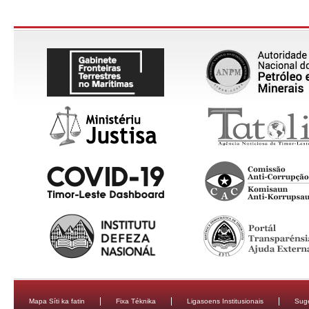
Mapa Síti ka fatin
Fixa Téknika
Ligasoens Institusionais
Sug