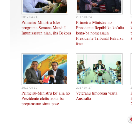
2017-04-24
2017-04-24
Primeiru-Ministru loke
Primeiru-Ministru no
programa Semana Mundiál
Prezidente Repúblika ko’alia
Imunizasaun nian, iha Bekora
kona-ba nomeasaun
Prezidente Tribunál Rekursu
foun
2017-04-19
2017-04-17
Primeiru-Ministru ko’alia ho
Veteranu timoroan vizita
Prezidente eleitu kona-ba
Austrália
preparasaun simu pose