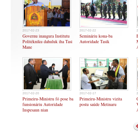
2017-02-23
2017-02-22
Governu inaugura Institutu
Semináriu kona-ba
Politékniku dahuluk iha Tasi
Autoridade Tasik
Mane
2017-02-20
2017-02-17
Primeiru-Ministru fó pose ba
Primeiru-Ministru vizita
funsionáriu Autoridade
postu saúde Metinaru
Inspesaun nian