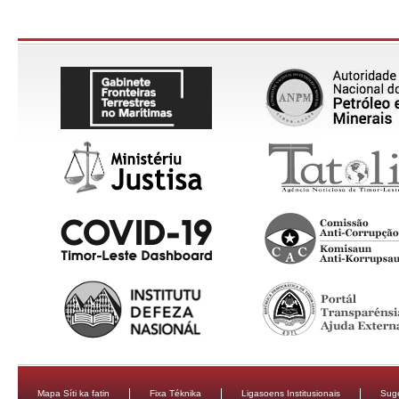
Mapa Síti ka fatin
Fixa Téknika
Ligasoens Institusionais
Sug