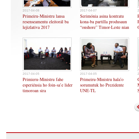
2017-04-08
2017-04-07
Primeiru-Ministru lansa
Serimónia asina kontratu
resenseamentu eleitorál ba
kona-ba partilla produsaun
lejizlativa 2017
“onshore” Timor-Leste nian
2017-04-05
2017-04-05
Primieru-Ministru fahe
Primeiru-Ministru hala’o
esperiénsia ho foin-sa’e lider
sorumutuk ho Prezidente
timoroan sira
UNE-TL