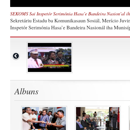
SEKOMS Sai Inspetór Serimónia Hasa’e Bandeira Nasion’al i
Sekretáriu Estadu ba Komunikasaun Sosiál, Merício Juvin
Inspetór Serimónia Hasa’e Bandeira Nasionál iha Munisí
Albuns