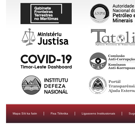
Mapa Síti ka fatin
Fixa Téknika
Ligasoens Institusionais
Sug