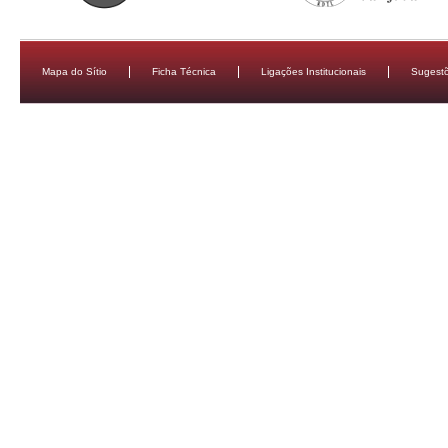
Mapa do Sítio
Ficha Técnica
Ligações Institucionais
Sugestõ