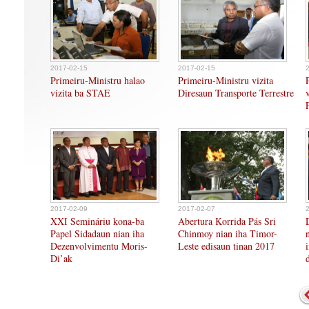
2017-02-15
2017-02-15
Primeiru-Ministru halao
Primeiru-Ministru vizita
vizita ba STAE
Diresaun Transporte Terrestre
2017-02-09
2017-02-07
XXI Semináriu kona-ba
Abertura Korrida Pás Sri
Papel Sidadaun nian iha
Chinmoy nian iha Timor-
Dezenvolvimentu Moris-
Leste edisaun tinan 2017
Di’ak