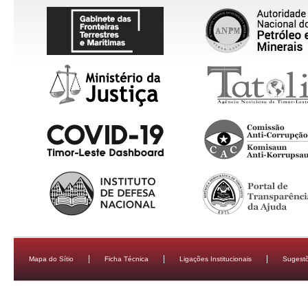
Mapa do Sítio
Ficha Técnica
Ligações Institucionais
Sugestõ