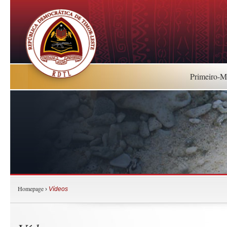
Primeiro-Mi
Homepage
›
Vídeos