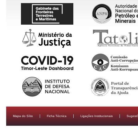
Mapa do Sítio
Ficha Técnica
Ligações Institucionais
Sugestõ