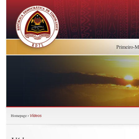
Primeiro-Mi
Homepage
›
Vídeos