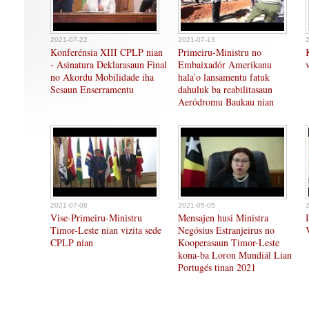
2021-07-22
2021-07-13
Konferénsia XIII CPLP nian
Primeiru-Ministru no
- Asinatura Deklarasaun Final
Embaixadór Amerikanu
no Akordu Mobilidade iha
hala’o lansamentu fatuk
Sesaun Enserramentu
dahuluk ba reabilitasaun
Aeródromu Baukau nian
2021-07-08
2021-05-05
Vise-Primeiru-Ministru
Mensajen husi Ministra
Timor-Leste nian vizita sede
Negósius Estranjeirus no
CPLP nian
Kooperasaun Timor-Leste
kona-ba Loron Mundiál Lian
Portugés tinan 2021