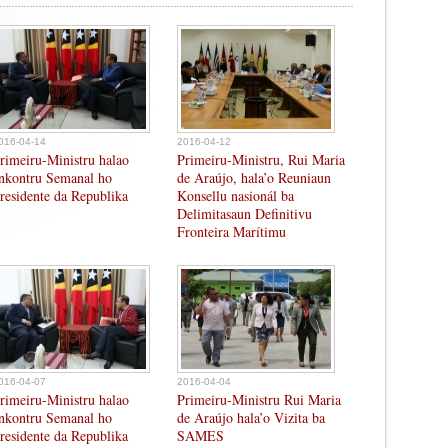
016-04-14
2016-04-12
rimeiru-Ministru halao
Primeiru-Ministru, Rui Maria
nkontru Semanal ho
de Araújo, hala’o Reuniaun
residente da Republika
Konsellu nasionál ba
Delimitasaun Definitivu
Fronteira Marítimu
016-04-07
2016-04-04
rimeiru-Ministru halao
Primeiru-Ministru Rui Maria
nkontru Semanal ho
de Araújo hala’o Vizita ba
residente da Republika
SAMES