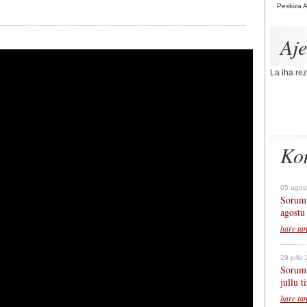
Peskiza 
Aj
La iha rez
Ko
05 agos
Sorumu
agostu
hare ta
29 jullu
Sorumu
jullu 
hare ta