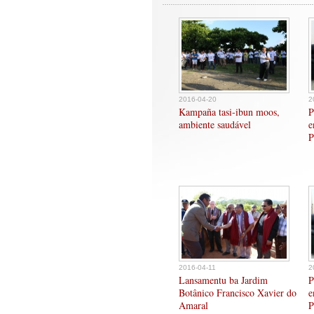
2016-04-20
2
Kampaña tasi-ibun moos,
P
ambiente saudável
e
P
2016-04-11
2
Lansamentu ba Jardim
P
Botânico Francisco Xavier do
e
Amaral
P