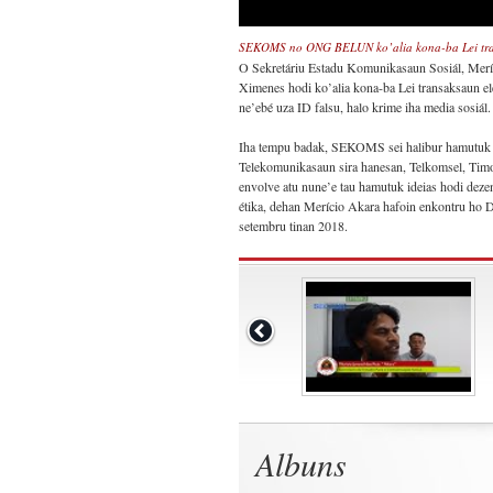
SEKOMS no ONG BELUN ko’alia kona-ba Lei tran
O Sekretáriu Estadu Komunikasaun Sosiál, Mer
Ximenes hodi ko’alia kona-ba Lei transaksaun el
ne’ebé uza ID falsu, halo krime iha media sosiál.
Iha tempu badak, SEKOMS sei halibur hamutuk h
Telekomunikasaun sira hanesan, Telkomsel, Tim
envolve atu nune’e tau hamutuk ideias hodi dezenv
étika, dehan Merício Akara hafoin enkontru ho 
setembru tinan 2018.
Albuns