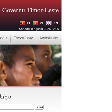
Governu Timor-Leste
TT
PT
EN
Sabadu, 8 agostu 2026 | 2:05
média
Timor-Leste
Anínsiu sira
kiza