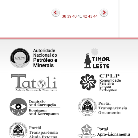
38
39
40
41
42
43
44