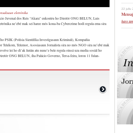
22 jullu
saksaun eletrónika
Mensaj
ício Juvenal dos Reis “Akara” enkontru ho Diretór ONG BELUN, Luis
hare ta
etrónika ne’ebé mak sei haree mós kona-ba Cybercrime hodi regula ema sira
o PSIK (Polísia Sientifika Investigasaun Kriminál), Kompañia
or Telekom, Telemor, Asosiasaun Jornalista sira no mós NGO sira ne’ebé mak
olve lei ho di’ak liután atu nune’e bele regula oinsá uza media sosiál ho
Diretór ONG BELUN, iha Palácio Governo, Tersa-feira, loron 11 fulan-