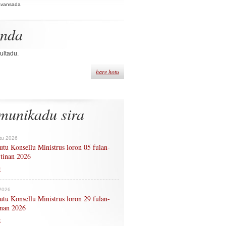
Avansada
enda
ultadu.
hare hotu
munikadu sira
tu 2026
tu Konsellu Ministrus loron 05 fulan-
 tinan 2026
n
 2026
tu Konsellu Ministrus loron 29 fulan-
tinan 2026
n