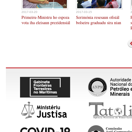
2017-03-20
2017-03-15
Primeiru-Ministru ho espoza
Serimónia resesaun ofisiál
vota iha eleisaun prezidensiál
bolseiru graduadu sira nian