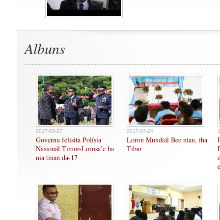
Albuns
2017-03-27
2017-03-24
Governu felisita Polísia
Loron Mundiál Bee nian, iha
Nasionál Timor-Lorosa’e ba
Tibar
nia tinan da-17