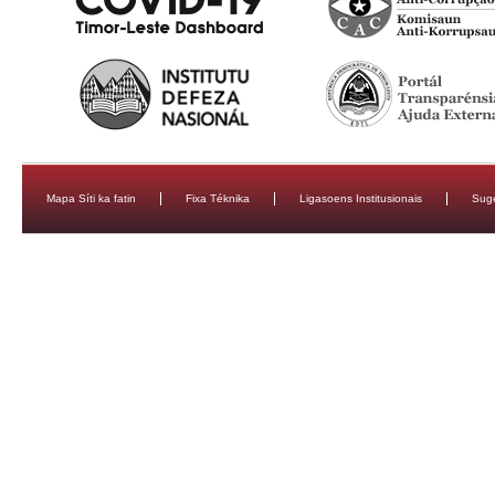
Mapa Síti ka fatin
Fixa Téknika
Ligasoens Institusionais
Sug