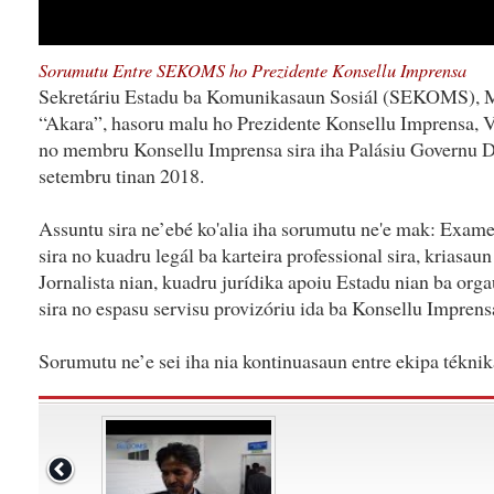
Sorumutu Entre SEKOMS ho Prezidente Konsellu Imprensa
Sekretáriu Estadu ba Komunikasaun Sosiál (SEKOMS), Me
“Akara”, hasoru malu ho Prezidente Konsellu Imprensa, Vi
no membru Konsellu Imprensa sira iha Palásiu Governu Dil
setembru tinan 2018.
Assuntu sira ne’ebé ko'alia iha sorumutu ne'e mak: Exame 
sira no kuadru legál ba karteira professional sira, kriasau
Jornalista nian, kuadru jurídika apoiu Estadu nian ba or
sira no espasu servisu provizóriu ida ba Konsellu Imprens
Sorumutu ne’e sei iha nia kontinuasaun entre ekipa ték